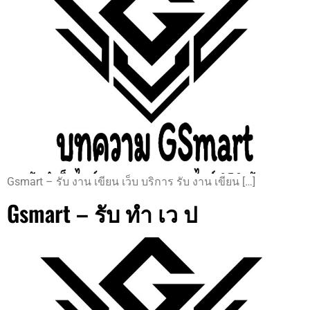
Gsmart – รับ งาน เขียน เว็บ บริการ รับ งาน เขียน […]
Gsmart – รับ ทำ เว ป