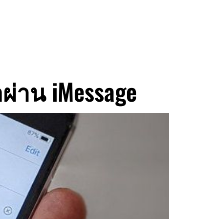
าร
ผ่าน iMessage