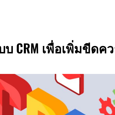
ู่:
บทคว
บบ CRM เพื่อเพิ่มขี