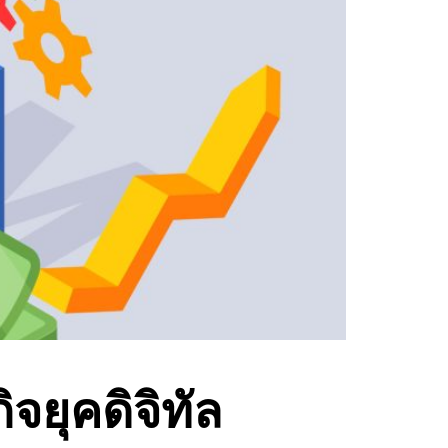
จยุคดิจิทัล